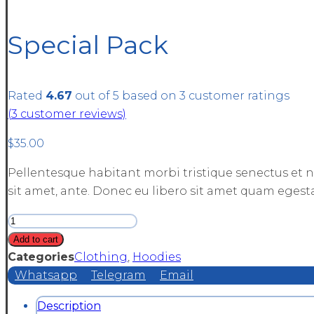
Special Pack
Rated
4.67
out of 5 based on
3
customer ratings
(
3
customer reviews)
$
35.00
Pellentesque habitant morbi tristique senectus et ne
sit amet, ante. Donec eu libero sit amet quam egestas
Special
Pack
Add to cart
quantity
Categories
Clothing
,
Hoodies
Whatsapp
Telegram
Email
Description