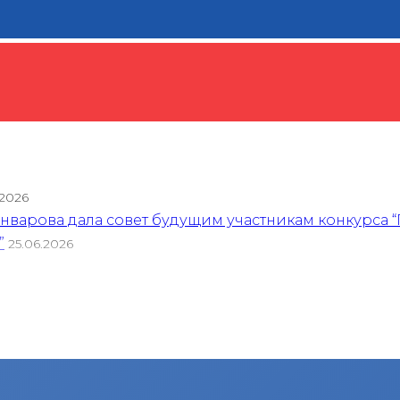
.2026
варова дала совет будущим участникам конкурса “
”
25.06.2026