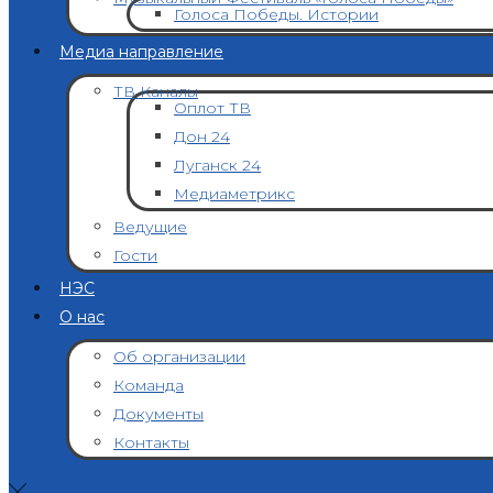
Голоса Победы. Истории
Медиа направление
ТВ Каналы
Оплот ТВ
Дон 24
Луганск 24
Медиаметрикс
Ведущие
Гости
НЭС
О нас
Об организации
Команда
Документы
Контакты