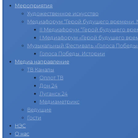
Мероприятия
Художественное искусство
Медиафорум “Герой будущего времени. 
II Медиафорум “Герой будущего вре
I Медиафорум «Герой будущего вре
Музыкальный Фестиваль «Голоса Победы
Голоса Победы. Истории
Медиа направление
ТВ Каналы
Оплот ТВ
Дон 24
Луганск 24
Медиаметрикс
Ведущие
Гости
НЭС
О нас