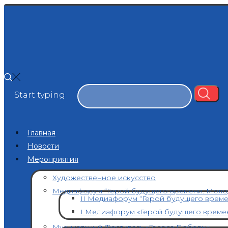
Start typing
Главная
Новости
Мероприятия
Художественное искусство
Медиафорум “Герой будущего времени. Моло
II Медиафорум “Герой будущего врем
I Медиафорум «Герой будущего време
Музыкальный Фестиваль «Голоса Победы»