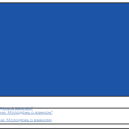
дёжь о важном”
ени. Молодёжь о важном”
ни. Молодёжь о важном»