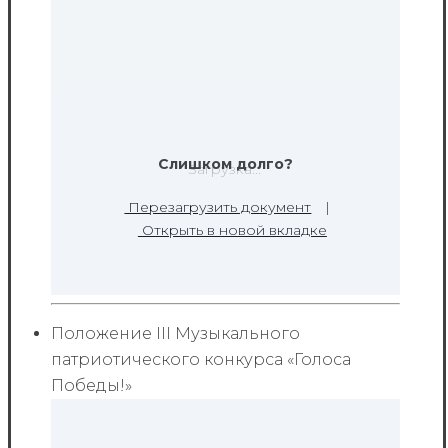
Слишком долго?
Загрузка...
Перезагрузить документ
|
Открыть в новой вкладке
Положение III Музыкального
патриотического конкурса «Голоса
Победы!»