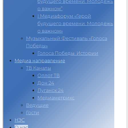
будущего времени. Молодёжь
о важном”
I Медиафорум «Герой
будущего времени. Молодёжь
о важном»
Музыкальный Фестиваль «Голоса
Победы»
Голоса Победы. Истории
Медиа направление
ТВ Каналы
Оплот ТВ
Дон 24
Луганск 24
Медиаметрикс
Ведущие
Гости
НЭС
О нас