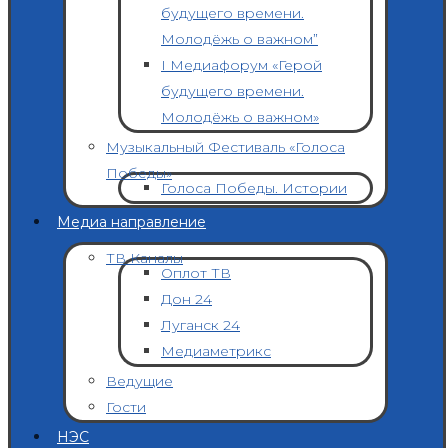
будущего времени.
Молодёжь о важном”
I Медиафорум «Герой
будущего времени.
Молодёжь о важном»
Музыкальный Фестиваль «Голоса
Победы»
Голоса Победы. Истории
Медиа направление
ТВ Каналы
Оплот ТВ
Дон 24
Луганск 24
Медиаметрикс
Ведущие
Гости
НЭС