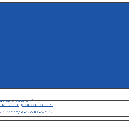
дёжь о важном”
ени. Молодёжь о важном”
ни. Молодёжь о важном»