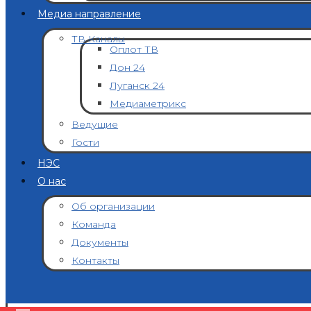
Медиа направление
ТВ Каналы
Оплот ТВ
Дон 24
Луганск 24
Медиаметрикс
Ведущие
Гости
НЭС
О нас
Об организации
Команда
Документы
Контакты