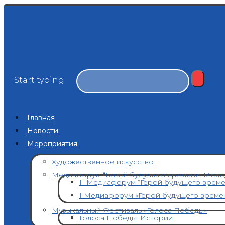
Start typing
Главная
Новости
Мероприятия
Художественное искусство
Медиафорум “Герой будущего времени. Моло
II Медиафорум “Герой будущего врем
I Медиафорум «Герой будущего време
Музыкальный Фестиваль «Голоса Победы»
Голоса Победы. Истории