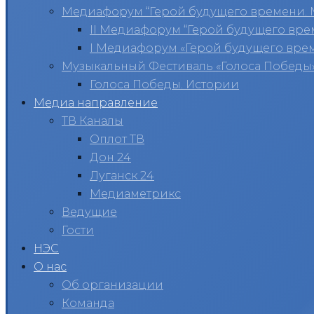
Медиафорум “Герой будущего времени. 
II Медиафорум “Герой будущего вре
I Медиафорум «Герой будущего вре
Музыкальный Фестиваль «Голоса Победы
Голоса Победы. Истории
Медиа направление
ТВ Каналы
Оплот ТВ
Дон 24
Луганск 24
Медиаметрикс
Ведущие
Гости
НЭС
О нас
Об организации
Команда