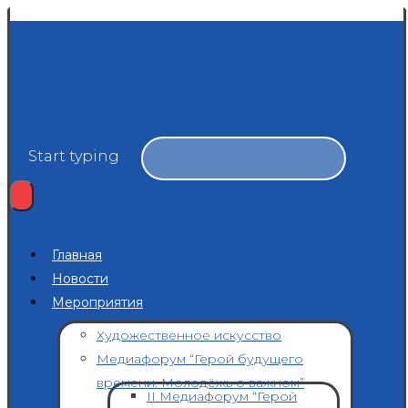
Start typing
Главная
Новости
Мероприятия
Художественное искусство
Медиафорум “Герой будущего
времени. Молодёжь о важном”
II Медиафорум “Герой