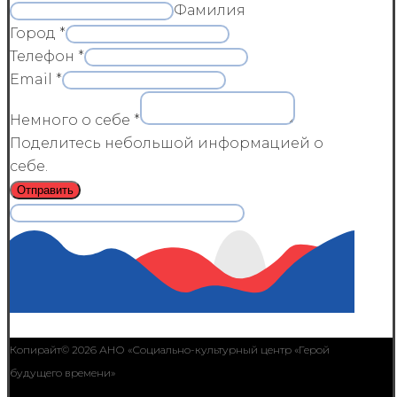
Фамилия
Город
*
Телефон
*
Email
*
Немного о себе
*
Поделитесь небольшой информацией о
себе.
Отправить
Копирайт© 2026 АНО «Социально-культурный центр «Герой
будущего времени»