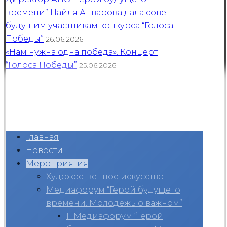
времени” Найля Анварова дала совет
будущим участникам конкурса “Голоса
Победы”
26.06.2026
«Нам нужна одна победа». Концерт
“Голоса Победы”
25.06.2026
Главная
Новости
Мероприятия
Художественное искусство
Медиафорум “Герой будущего
времени. Молодёжь о важном”
II Медиафорум “Герой