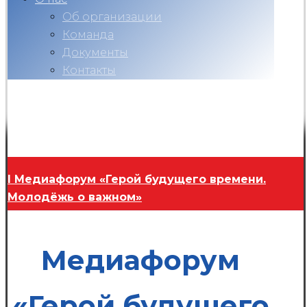
Об организации
Команда
Документы
Контакты
Вконтакте
Telegram
RuTube
Ok
Copyright © 2026
I Медиафорум «Герой будущего времени.
Молодёжь о важном»
Медиафорум
«Герой будущего