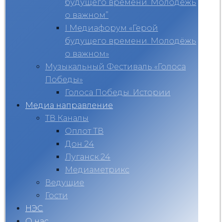
будущего времени. Молодёжь
о важном”
I Медиафорум «Герой
будущего времени. Молодёжь
о важном»
Музыкальный Фестиваль «Голоса
Победы»
Голоса Победы. Истории
Медиа направление
ТВ Каналы
Оплот ТВ
Дон 24
Луганск 24
Медиаметрикс
Ведущие
Гости
НЭС
О нас