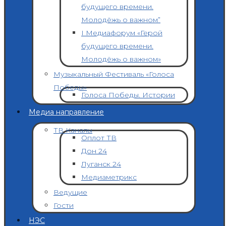
будущего времени.
Молодёжь о важном”
I Медиафорум «Герой
будущего времени.
Молодёжь о важном»
Музыкальный Фестиваль «Голоса
Победы»
Голоса Победы. Истории
Медиа направление
ТВ Каналы
Оплот ТВ
Дон 24
Луганск 24
Медиаметрикс
Ведущие
Гости
НЭС