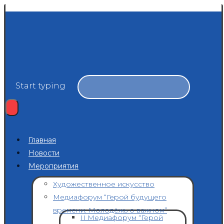
Start typing
Главная
Новости
Мероприятия
Художественное искусство
Медиафорум “Герой будущего
времени. Молодёжь о важном”
II Медиафорум “Герой