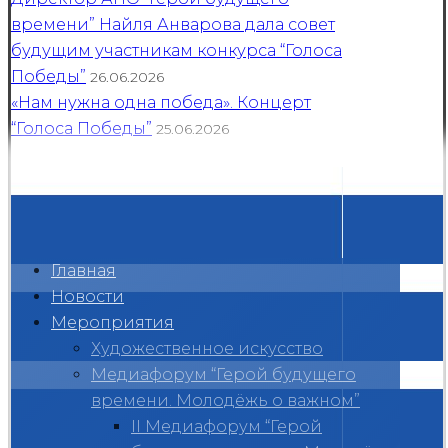
времени” Найля Анварова дала совет
будущим участникам конкурса “Голоса
Победы”
26.06.2026
«Нам нужна одна победа». Концерт
“Голоса Победы”
25.06.2026
Главная
Новости
Мероприятия
Художественное искусство
Медиафорум “Герой будущего
времени. Молодёжь о важном”
II Медиафорум “Герой