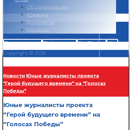
Об организации
Команда
Документы
Контакты
Вконтакте
Telegram
RuTube
Ok
Copyright © 2026
Новости
Юные журналисты проекта
"Герой будущего времени" на "Голосах
Победы"
Юные журналисты проекта
“Герой будущего времени” на
“Голосах Победы”