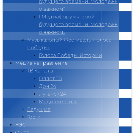
будущего времени. Молодёжь
о важном”
I Медиафорум «Герой
будущего времени. Молодёжь
о важном»
Музыкальный Фестиваль «Голоса
Победы»
Голоса Победы. Истории
Медиа направление
ТВ Каналы
Оплот ТВ
Дон 24
Луганск 24
Медиаметрикс
Ведущие
Гости
НЭС
О нас