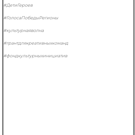
#ДетиГероев
#ГолосаПобедыРегионы
#культурнаяволна
#грантдлякреативныхкоманд
#фондкультурныхинициатив