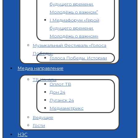
будущего времени.
Молодёжь о важном”
I Медиафорум «Герой
будущего времени.
Молодёжь о важном»
Музыкальный Фестиваль «Голоса
Победы»
Голоса Победы. Истории
Медиа направление
ТВ Каналы
Оплот ТВ
Дон 24
Луганск 24
Медиаметрикс
Ведущие
Гости
НЭС