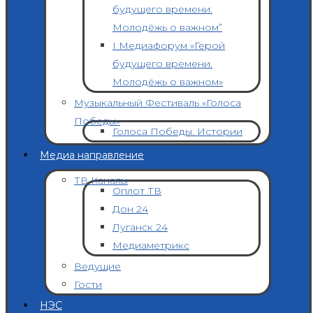
будущего времени.
Молодёжь о важном”
I Медиафорум «Герой
будущего времени.
Молодёжь о важном»
Музыкальный Фестиваль «Голоса
Победы»
Голоса Победы. Истории
Медиа направление
ТВ Каналы
Оплот ТВ
Дон 24
Луганск 24
Медиаметрикс
Ведущие
Гости
НЭС