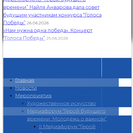
времени” Найля Анварова дала совет
будущим участникам конкурса “Голоса
Победы”
26.06.2026
«Нам нужна одна победа». Концерт
“Голоса Победы”
25.06.2026
Главная
Новости
Мероприятия
Художественное искусство
Медиафорум “Герой будущего
времени. Молодёжь о важном”
II Медиафорум “Герой