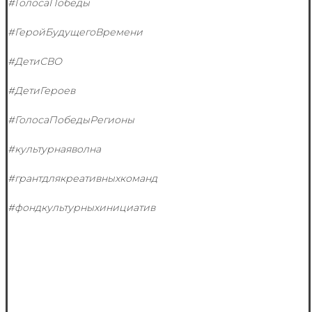
#ГолосаПобеды
#ГеройБудущегоВремени
#ДетиСВО
#ДетиГероев
#ГолосаПобедыРегионы
#культурнаяволна
#грантдлякреативныхкоманд
#фондкультурныхинициатив