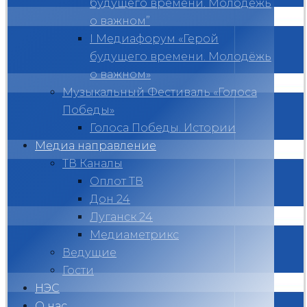
будущего времени. Молодёжь
о важном”
I Медиафорум «Герой
будущего времени. Молодёжь
о важном»
Музыкальный Фестиваль «Голоса
Победы»
Голоса Победы. Истории
Медиа направление
ТВ Каналы
Оплот ТВ
Дон 24
Луганск 24
Медиаметрикс
Ведущие
Гости
НЭС
О нас