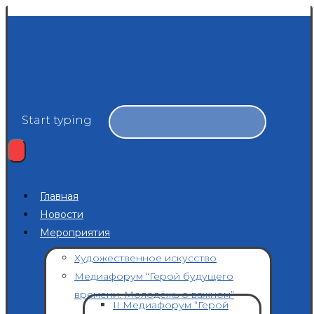
Start typing
Главная
Новости
Мероприятия
Художественное искусство
Медиафорум “Герой будущего
времени. Молодёжь о важном”
II Медиафорум “Герой