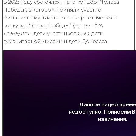
В 2023 году состоялся I Гала-концерт “Голоса
Победы”, в котором приняли участие
финалисты музыкального-патриотического
конкурса “Голоса Победы”
(ранее – “ZA
ПОБЕДУ”)
– дети участников СВО, дети
гуманитарной миссии и дети Донбасса.