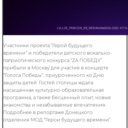
Участники проекта “Герой будущего
времени” и победители детского вокально-
патриотического конкурса “ZA ПОБЕДУ”
прибыли в Москву для участия в концерте
“Голоса Победы”, приуроченного ко Дню
защиты детей. Гостей столицы ждала
насыщенная культурно-образовательная
программа, а также бесценный опыт, новые
знакомства и незабываемые впечатления.
Подробнее в репортаже Донецкого
отделения МОД “Герои будущего времени”.