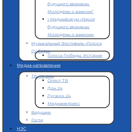
будущего времени.
Молодёжь о важном”
I Медиафорум «Герой
будущего времени.
Молодёжь о важном»
Музыкальный Фестиваль «Голоса
Победы»
Голоса Победы. Истории
Медиа направление
ТВ Каналы
Оплот ТВ
Дон 24
Луганск 24
Медиаметрикс
Ведущие
Гости
НЭС