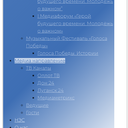
будущего времени. Молодёжь
о важном”
I Медиафорум «Герой
будущего времени. Молодёжь
о важном»
Музыкальный Фестиваль «Голоса
Победы»
Голоса Победы. Истории
Медиа направление
ТВ Каналы
Оплот ТВ
Дон 24
Луганск 24
Медиаметрикс
Ведущие
Гости
НЭС
О нас