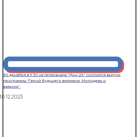
30 декабря в 9:30 на телеканале “Дон-24” состоится выпуск
программы “Герой будущего времени. Молодежь о
важном”.
30.12.2023