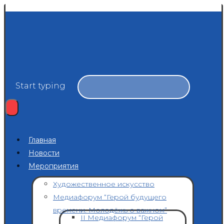
Start typing
Главная
Новости
Мероприятия
Художественное искусство
Медиафорум “Герой будущего
времени. Молодёжь о важном”
II Медиафорум “Герой