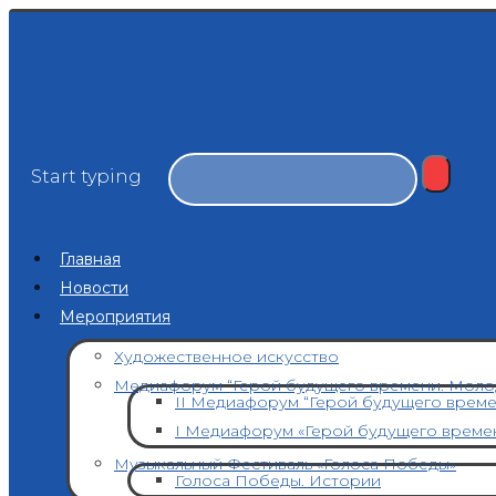
Start typing
Главная
Новости
Мероприятия
Художественное искусство
Медиафорум “Герой будущего времени. Моло
II Медиафорум “Герой будущего врем
I Медиафорум «Герой будущего време
Музыкальный Фестиваль «Голоса Победы»
Голоса Победы. Истории