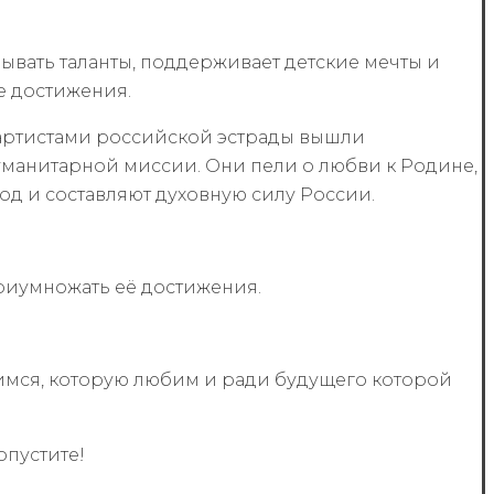
ывать таланты, поддерживает детские мечты и
е достижения.
 с артистами российской эстрады вышли
уманитарной миссии. Они пели о любви к Родине,
од и составляют духовную силу России.
приумножать её достижения.
имся, которую любим и ради будущего которой
опустите!