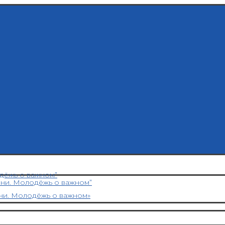
дёжь о важном”
ени. Молодёжь о важном”
ни. Молодёжь о важном»