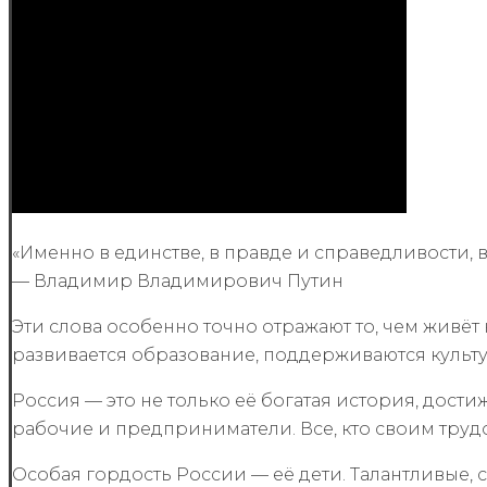
«Именно в единстве, в правде и справедливости, 
— Владимир Владимирович Путин
Эти слова особенно точно отражают то, чем живё
развивается образование, поддерживаются культу
Россия — это не только её богатая история, дости
рабочие и предприниматели. Все, кто своим труд
Особая гордость России — её дети. Талантливые, 