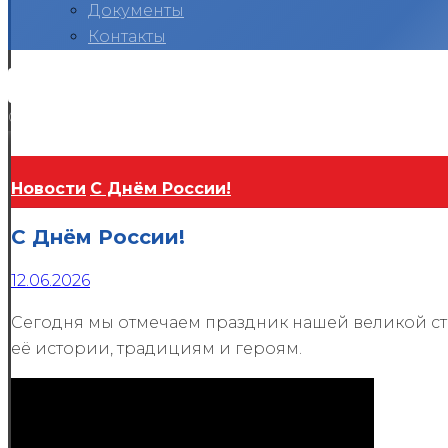
Документы
Контакты
Вконтакте
Telegram
RuTube
Ok
Copyright © 2026
Новости
С Днём России!
С Днём России!
12.06.2026
Сегодня мы отмечаем праздник нашей великой ст
её истории, традициям и героям.