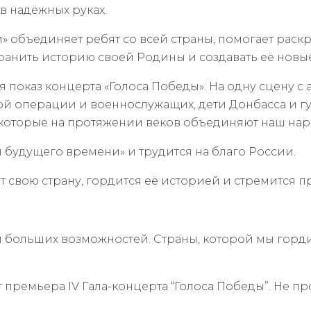
в надёжных руках.
 объединяет ребят со всей страны, помогает раскр
ранить историю своей Родины и создавать её новы
лся показ концерта «Голоса Победы». На одну сцену
ой операции и военнослужащих, дети Донбасса и г
, которые на протяжении веков объединяют наш нар
 будущего времени» и трудится на благо России.
 свою страну, гордится её историей и стремится 
 больших возможностей. Страны, которой мы горд
ет премьера IV Гала-концерта “Голоса Победы”. Не пр