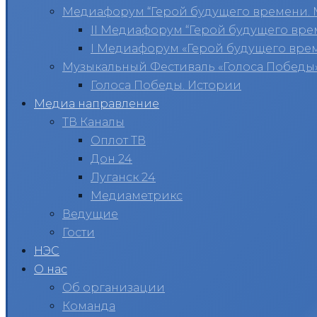
Медиафорум “Герой будущего времени. 
II Медиафорум “Герой будущего вре
I Медиафорум «Герой будущего вре
Музыкальный Фестиваль «Голоса Победы
Голоса Победы. Истории
Медиа направление
ТВ Каналы
Оплот ТВ
Дон 24
Луганск 24
Медиаметрикс
Ведущие
Гости
НЭС
О нас
Об организации
Команда