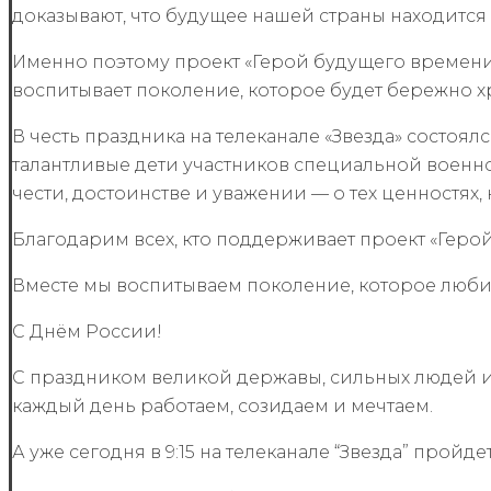
доказывают, что будущее нашей страны находится 
Именно поэтому проект «Герой будущего времени»
воспитывает поколение, которое будет бережно х
В честь праздника на телеканале «Звезда» состоя
талантливые дети участников специальной военн
чести, достоинстве и уважении — о тех ценностях
Благодарим всех, кто поддерживает проект «Герой
Вместе мы воспитываем поколение, которое любит
С Днём России!
С праздником великой державы, сильных людей и
каждый день работаем, созидаем и мечтаем.
А уже сегодня в 9:15 на телеканале “Звезда” пройд