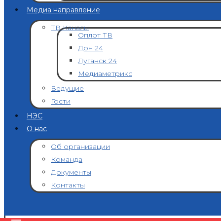
Медиа направление
ТВ Каналы
Оплот ТВ
Дон 24
Луганск 24
Медиаметрикс
Ведущие
Гости
НЭС
О нас
Об организации
Команда
Документы
Контакты