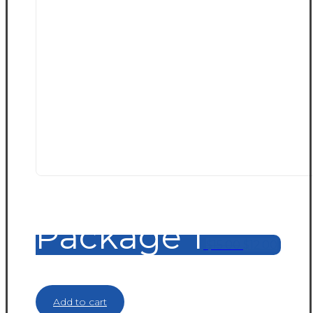
Package 1
$
15.00
$
12.00
Add to cart