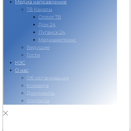
Медиа направление
ТВ Каналы
Оплот ТВ
Дон 24
Луганск 24
Медиаметрикс
Ведущие
Гости
НЭС
О нас
Об организации
Команда
Документы
Контакты
Вконтакте
Telegram
RuTube
Ok