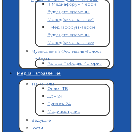
II Медиафорум “Герой
будущего времени.
Молодёжь о важном”
I Медиафорум «Герой
будущего времени.
Молодёжь о важном»
Музыкальный Фестиваль «Голоса
Победы»
Голоса Победы. Истории
Медиа направление
ТВ Каналы
Оплот ТВ
Дон 24
Луганск 24
Медиаметрикс
Ведущие
Гости