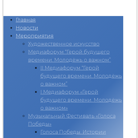
Главная
Новости
Мероприятия
Художественное искусство
Медиафорум “Герой будущего
времени. Молодёжь о важном”
II Медиафорум “Герой
будущего времени. Молодёжь
о важном”
I Медиафорум «Герой
будущего времени. Молодёжь
о важном»
Музыкальный Фестиваль «Голоса
Победы»
Голоса Победы. Истории