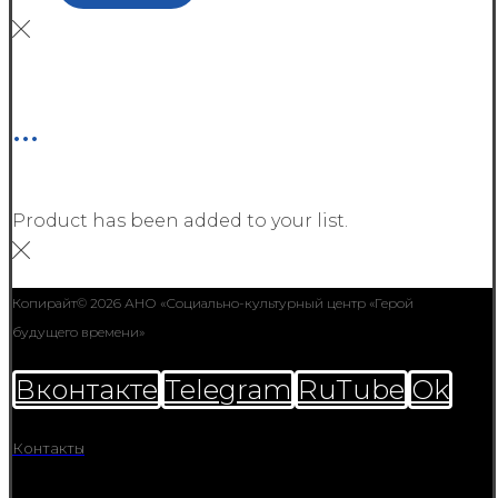
...
Product has been added to your list.
Копирайт© 2026 АНО «Социально-культурный центр «Герой
будущего времени»
Вконтакте
Telegram
RuTube
Ok
Контакты