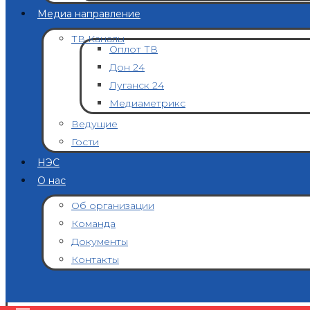
Медиа направление
ТВ Каналы
Оплот ТВ
Дон 24
Луганск 24
Медиаметрикс
Ведущие
Гости
НЭС
О нас
Об организации
Команда
Документы
Контакты