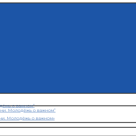
дёжь о важном”
ени. Молодёжь о важном”
ни. Молодёжь о важном»