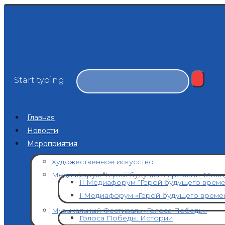
Start typing
Главная
Новости
Мероприятия
Художественное искусство
Медиафорум “Герой будущего времени. Моло
II Медиафорум “Герой будущего врем
I Медиафорум «Герой будущего време
Музыкальный Фестиваль «Голоса Победы»
Голоса Победы. Истории