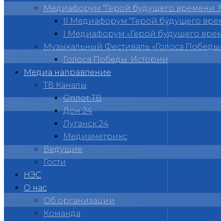
Медиафорум “Герой будущего времени. 
II Медиафорум “Герой будущего вре
I Медиафорум «Герой будущего вре
Музыкальный Фестиваль «Голоса Победы
Голоса Победы. Истории
Медиа направление
ТВ Каналы
Оплот ТВ
Дон 24
Луганск 24
Медиаметрикс
Ведущие
Гости
НЭС
О нас
Об организации
Команда