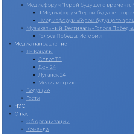
Медиафорум “Герой будущего времени. 
II Медиафорум “Герой будущего вре
I Медиафорум «Герой будущего вре
Музыкальный Фестиваль «Голоса Победы
Голоса Победы. Истории
Медиа направление
ТВ Каналы
Оплот ТВ
Дон 24
Луганск 24
Медиаметрикс
Ведущие
Гости
НЭС
О нас
Об организации
Команда