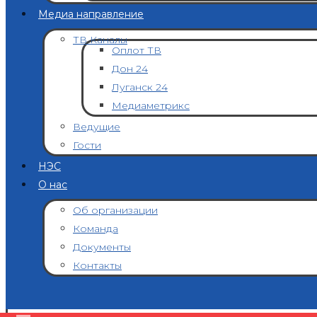
Медиа направление
ТВ Каналы
Оплот ТВ
Дон 24
Луганск 24
Медиаметрикс
Ведущие
Гости
НЭС
О нас
Об организации
Команда
Документы
Контакты