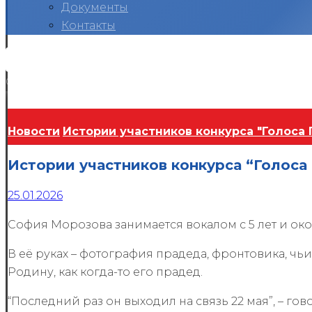
Документы
Контакты
Вконтакте
Telegram
RuTube
Ok
Copyright © 2026
Новости
Истории участников конкурса "Голоса
Истории участников конкурса “Голос
25.01.2026
София Морозова занимается вокалом с 5 лет и око
В её руках – фотография прадеда, фронтовика, чьи
Родину, как когда-то его прадед.
“Последний раз он выходил на связь 22 мая”, – гов