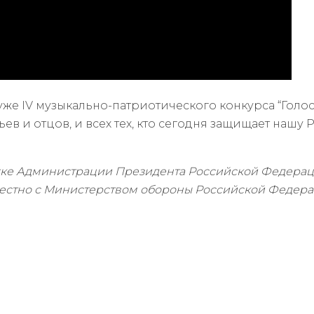
же IV музыкально-патриотического конкурса “Голоса
ьев и отцов, и всех тех, кто сегодня защищает нашу
ржке Администрации Президента Российской Федерац
местно с Министерством обороны Российской Федер