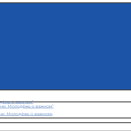
дёжь о важном”
ени. Молодёжь о важном”
ни. Молодёжь о важном»