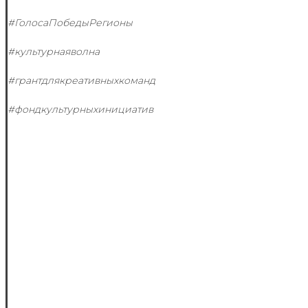
#ГолосаПобедыРегионы
#культурнаяволна
#грантдлякреативныхкоманд
#фондкультурныхинициатив