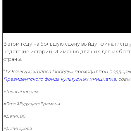
В этом году на большую сцену выйдут финалисты у
недетские истории. И именно для них, для их брат
страны.
*
IV Конкурс «Голоса Победы» проходит при подде
Президентского фонда культурных инициатив
, сов
#ГолосаПобеды
#ГеройБудущегоВремени
#ДетиСВО
#ДетиГероев