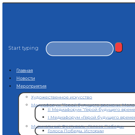
Start typing
Главная
Новости
Мероприятия
Художественное искусство
Медиафорум “Герой будущего времени. Моло
II Медиафорум “Герой будущего врем
I Медиафорум «Герой будущего време
Музыкальный Фестиваль «Голоса Победы»
Голоса Победы. Истории