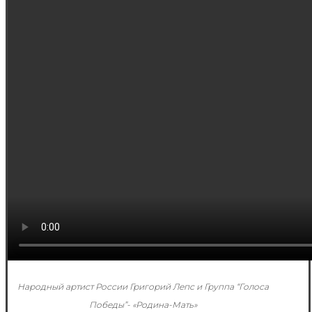
Народный артист России Григорий Лепс и Группа “Голоса
Победы”- «Родина-Мать»