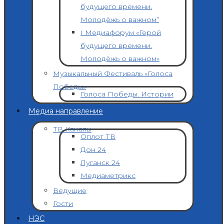
будущего времени.
Молодёжь о важном”
I Медиафорум «Герой
будущего времени.
Молодёжь о важном»
Музыкальный Фестиваль «Голоса
Победы»
Голоса Победы. Истории
Медиа направление
ТВ Каналы
Оплот ТВ
Дон 24
Луганск 24
Медиаметрикс
Ведущие
Гости
НЭС