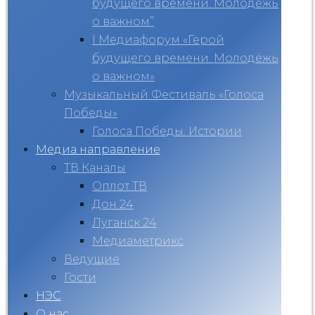
будущего времени. Молодёжь
о важном”
I Медиафорум «Герой
будущего времени. Молодёжь
о важном»
Музыкальный Фестиваль «Голоса
Победы»
Голоса Победы. Истории
Медиа направление
ТВ Каналы
Оплот ТВ
Дон 24
Луганск 24
Медиаметрикс
Ведущие
Гости
НЭС
О нас