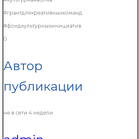
#грантдлякреативныхкоманд
#фондкультурныхинициатив
0
Автор
публикации
не в сети 4 недели