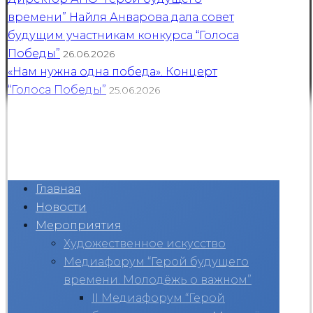
времени” Найля Анварова дала совет
будущим участникам конкурса “Голоса
Победы”
26.06.2026
«Нам нужна одна победа». Концерт
“Голоса Победы”
25.06.2026
Главная
Новости
Мероприятия
Художественное искусство
Медиафорум “Герой будущего
времени. Молодёжь о важном”
II Медиафорум “Герой