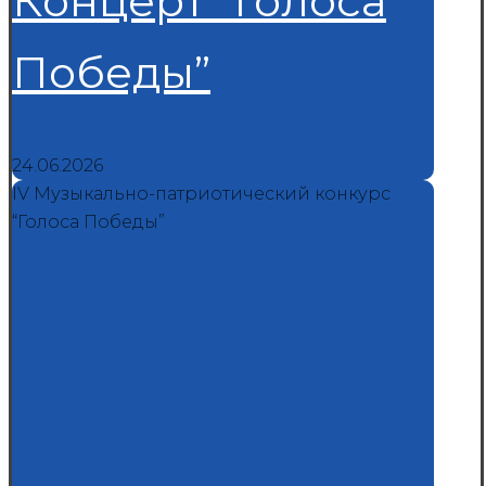
Концерт “Голоса
Победы”
24.06.2026
IV Музыкально-патриотический конкурс
“Голоса Победы”