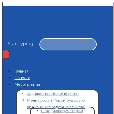
Start typing
Главная
Новости
Мероприятия
Художественное искусство
Медиафорум “Герой будущего
времени. Молодёжь о важном”
II Медиафорум “Герой