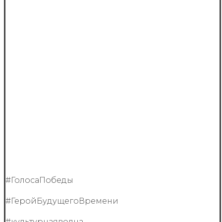
#ГолосаПобеды
#ГеройБудущегоВремени
#культурнаяволна