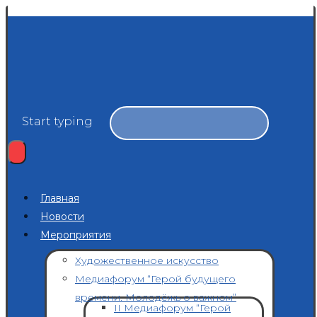
Start typing
Главная
Новости
Мероприятия
Художественное искусство
Медиафорум “Герой будущего
времени. Молодёжь о важном”
II Медиафорум “Герой