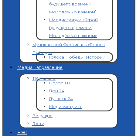
будущего времени.
Молодёжь о важном”
I Медиафорум «Герой
будущего времени.
Молодёжь о важном»
Музыкальный Фестиваль «Голоса
Победы»
Голоса Победы. Истории
Медиа направление
ТВ Каналы
Оплот ТВ
Дон 24
Луганск 24
Медиаметрикс
Ведущие
Гости
НЭС