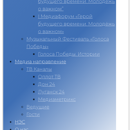
будущего времени. Молодёжь
о важном”
I Медиафорум «Герой
будущего времени. Молодёжь
о важном»
Музыкальный Фестиваль «Голоса
Победы»
Голоса Победы. Истории
Медиа направление
ТВ Каналы
Оплот ТВ
Дон 24
Луганск 24
Медиаметрикс
Ведущие
Гости
НЭС
О нас