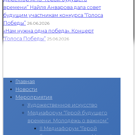
времени” Найля Анварова дала совет
будущим участникам конкурса “Голоса
Победы”
26.06.2026
«Нам нужна одна победа». Концерт
“Голоса Победы”
25.06.2026
Главная
Новости
Мероприятия
Художественное искусство
Медиафорум “Герой будущего
времени. Молодёжь о важном”
II Медиафорум “Герой