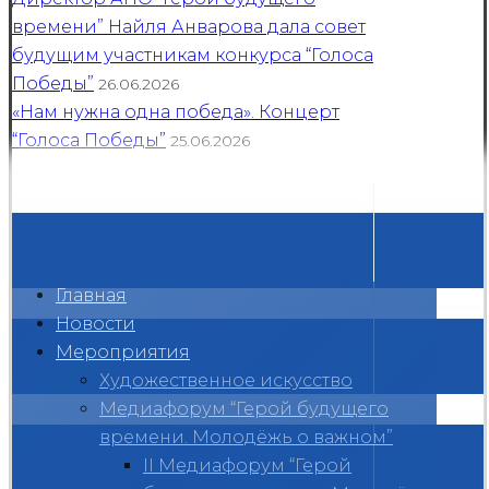
времени” Найля Анварова дала совет
будущим участникам конкурса “Голоса
Победы”
26.06.2026
«Нам нужна одна победа». Концерт
“Голоса Победы”
25.06.2026
Главная
Новости
Мероприятия
Художественное искусство
Медиафорум “Герой будущего
времени. Молодёжь о важном”
II Медиафорум “Герой