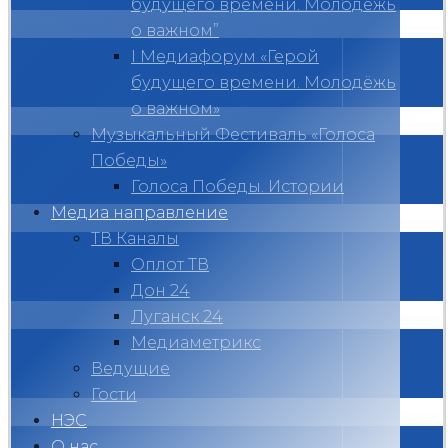
будущего времени. Молодёжь
о важном”
I Медиафорум «Герой
будущего времени. Молодёжь
о важном»
Музыкальный Фестиваль «Голоса
Победы»
Голоса Победы. Истории
Медиа направление
ТВ Каналы
Оплот ТВ
Дон 24
Луганск 24
Медиаметрикс
Ведущие
Гости
НЭС
О нас