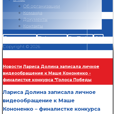
Об организации
Команда
Документы
Контакты
Вконтакте
Telegram
RuTube
Ok
Copyright © 2026
Новости
Лариса Долина записала личное
видеообращение к Маше Кононенко -
финалистке конкурса "Голоса Победы
Лариса Долина записала личное
видеообращение к Маше
Кононенко – финалистке конкурса