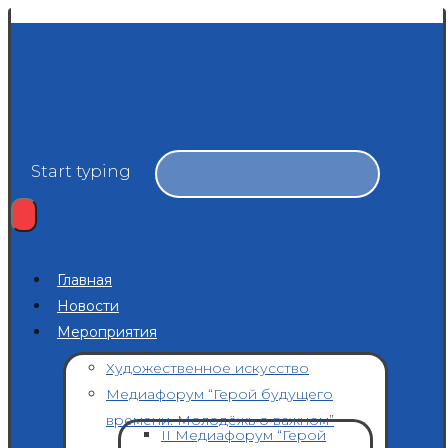
Start typing
Главная
Новости
Мероприятия
Художественное искусство
Медиафорум “Герой будущего
времени. Молодёжь о важном”
II Медиафорум “Герой