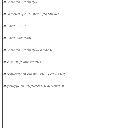
#ГолосаПобеды
#ГеройБудущегоВремени
#ДетиСВО
#ДетиГероев
#ГолосаПобедыРегионы
#культурнаяволна
#грантдлякреативныхкоманд
#фондкультурныхинициатив