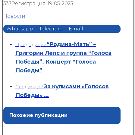
337
Регистрация: 19-05-2023
Новости
Whatsapp
Telegram
Email
“Родина-Мать” –
Предыдущий
Григорий Лепс и группа “Голоса
Победы”. Концерт “Голоса
Победы”
За кулисами «Голосов
Следующий
Победы» …
Похожие публикации