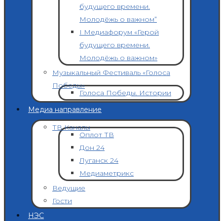
будущего времени.
Молодёжь о важном”
I Медиафорум «Герой
будущего времени.
Молодёжь о важном»
Музыкальный Фестиваль «Голоса
Победы»
Голоса Победы. Истории
Медиа направление
ТВ Каналы
Оплот ТВ
Дон 24
Луганск 24
Медиаметрикс
Ведущие
Гости
НЭС