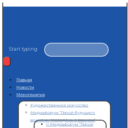
Start typing
Главная
Новости
Мероприятия
Художественное искусство
Медиафорум “Герой будущего
времени. Молодёжь о важном”
II Медиафорум “Герой