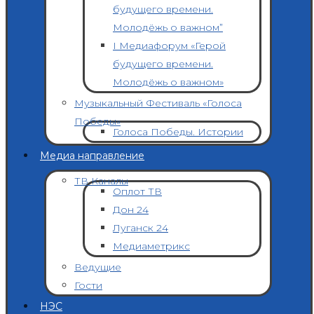
будущего времени.
Молодёжь о важном”
I Медиафорум «Герой
будущего времени.
Молодёжь о важном»
Музыкальный Фестиваль «Голоса
Победы»
Голоса Победы. Истории
Медиа направление
ТВ Каналы
Оплот ТВ
Дон 24
Луганск 24
Медиаметрикс
Ведущие
Гости
НЭС