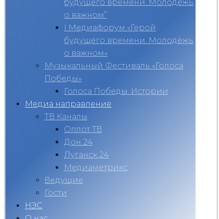
будущего времени. Молодёжь
о важном”
I Медиафорум «Герой
будущего времени. Молодёжь
о важном»
Музыкальный Фестиваль «Голоса
Победы»
Голоса Победы. Истории
Медиа направление
ТВ Каналы
Оплот ТВ
Дон 24
Луганск 24
Медиаметрикс
Ведущие
Гости
НЭС
О нас