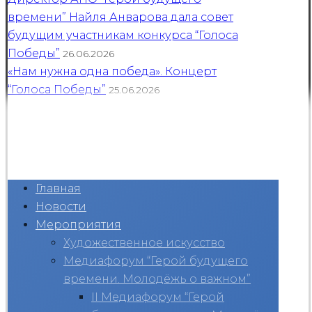
времени” Найля Анварова дала совет
будущим участникам конкурса “Голоса
Победы”
26.06.2026
«Нам нужна одна победа». Концерт
“Голоса Победы”
25.06.2026
Главная
Новости
Мероприятия
Художественное искусство
Медиафорум “Герой будущего
времени. Молодёжь о важном”
II Медиафорум “Герой