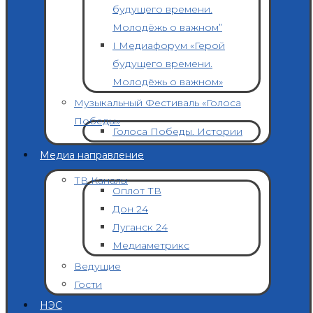
будущего времени.
Молодёжь о важном”
I Медиафорум «Герой
будущего времени.
Молодёжь о важном»
Музыкальный Фестиваль «Голоса
Победы»
Голоса Победы. Истории
Медиа направление
ТВ Каналы
Оплот ТВ
Дон 24
Луганск 24
Медиаметрикс
Ведущие
Гости
НЭС