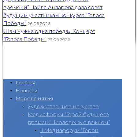
времени” Найля Анварова дала совет
будущим участникам конкурса “Голоса
Победы”
26.06.2026
«Нам нужна одна победа». Концерт
“Голоса Победы”
25.06.2026
Главная
Новости
Мероприятия
Художественное искусство
Медиафорум “Герой будущего
времени. Молодёжь о важном”
II Медиафорум “Герой