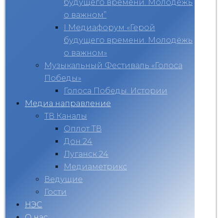
будущего времени. Молодёжь
о важном”
I Медиафорум «Герой
будущего времени. Молодёжь
о важном»
Музыкальный Фестиваль «Голоса
Победы»
Голоса Победы. Истории
Медиа направление
ТВ Каналы
Оплот ТВ
Дон 24
Луганск 24
Медиаметрикс
Ведущие
Гости
НЭС
О нас