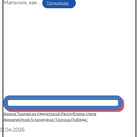
Мальчик, как ...
Подробнее
Арина Тоцкая из Удмуртской Республики стала
финалисткой IV конкурса “Голоса Победы”
22.04.2026