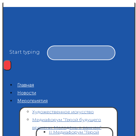
Start typing
Главная
Новости
Мероприятия
Художественное искусство
Медиафорум “Герой будущего
времени. Молодёжь о важном”
II Медиафорум “Герой