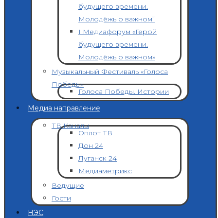
будущего времени.
Молодёжь о важном”
I Медиафорум «Герой
будущего времени.
Молодёжь о важном»
Музыкальный Фестиваль «Голоса
Победы»
Голоса Победы. Истории
Медиа направление
ТВ Каналы
Оплот ТВ
Дон 24
Луганск 24
Медиаметрикс
Ведущие
Гости
НЭС