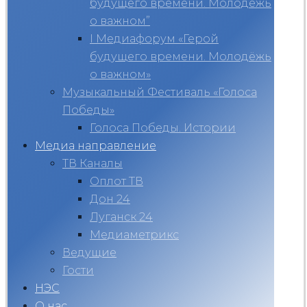
будущего времени. Молодёжь
о важном”
I Медиафорум «Герой
будущего времени. Молодёжь
о важном»
Музыкальный Фестиваль «Голоса
Победы»
Голоса Победы. Истории
Медиа направление
ТВ Каналы
Оплот ТВ
Дон 24
Луганск 24
Медиаметрикс
Ведущие
Гости
НЭС
О нас