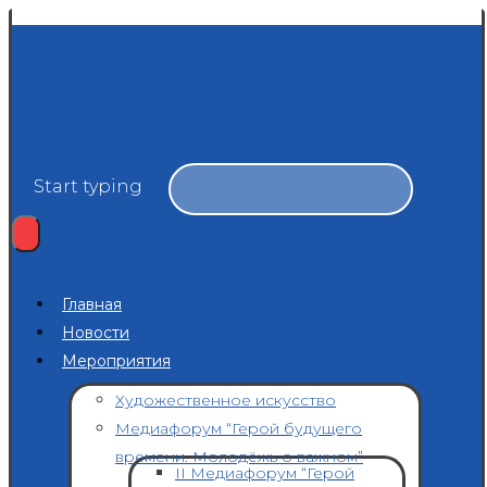
Start typing
Главная
Новости
Мероприятия
Художественное искусство
Медиафорум “Герой будущего
времени. Молодёжь о важном”
II Медиафорум “Герой