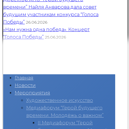
времени” Найля Анварова дала совет
будущим участникам конкурса “Голоса
Победы”
26.06.2026
«Нам нужна одна победа». Концерт
“Голоса Победы”
25.06.2026
Главная
Новости
Мероприятия
Художественное искусство
Медиафорум “Герой будущего
времени. Молодёжь о важном”
II Медиафорум “Герой